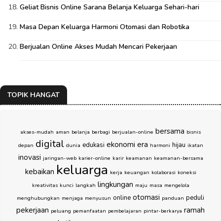
Geliat Bisnis Online Sarana Belanja Keluarga Sehari-hari
Masa Depan Keluarga Harmoni Otomasi dan Robotika
Berjualan Online Akses Mudah Mencari Pekerjaan
TOPIK HANGAT
bersama
akses-mudah
aman
belanja
berbagi
berjualan-online
bisnis
digital
ekonomi
era
edukasi
hijau
depan
dunia
harmoni
ikatan
inovasi
jaringan-web
karier-online
karir
keamanan
keamanan-bersama
keluarga
kebaikan
kerja
keuangan
kolaborasi
koneksi
lingkungan
kreativitas
kunci
langkah
maju
masa
mengelola
otomasi
online
peduli
menghubungkan
menjaga
menyusun
panduan
pekerjaan
ramah
peluang
pemanfaatan
pembelajaran
pintar-berkarya