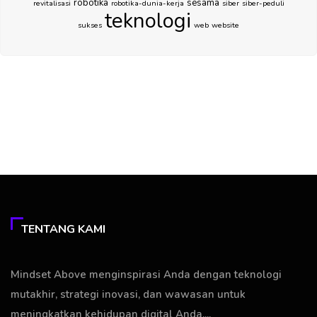
robotika
sesama
revitalisasi
robotika-dunia-kerja
siber
siber-peduli
teknologi
sukses
web
website
TENTANG KAMI
Mindset Above menginspirasi Anda dengan teknologi
mutakhir, strategi inovasi, dan wawasan untuk
meningkatkan kehidupan digital Anda....