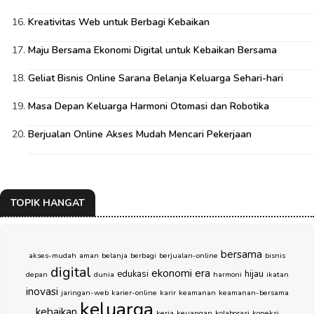
Kreativitas Web untuk Berbagi Kebaikan
Maju Bersama Ekonomi Digital untuk Kebaikan Bersama
Geliat Bisnis Online Sarana Belanja Keluarga Sehari-hari
Masa Depan Keluarga Harmoni Otomasi dan Robotika
Berjualan Online Akses Mudah Mencari Pekerjaan
TOPIK HANGAT
bersama
akses-mudah
aman
belanja
berbagi
berjualan-online
bisnis
digital
ekonomi
era
edukasi
hijau
depan
dunia
harmoni
ikatan
inovasi
jaringan-web
karier-online
karir
keamanan
keamanan-bersama
keluarga
kebaikan
kerja
keuangan
kolaborasi
koneksi