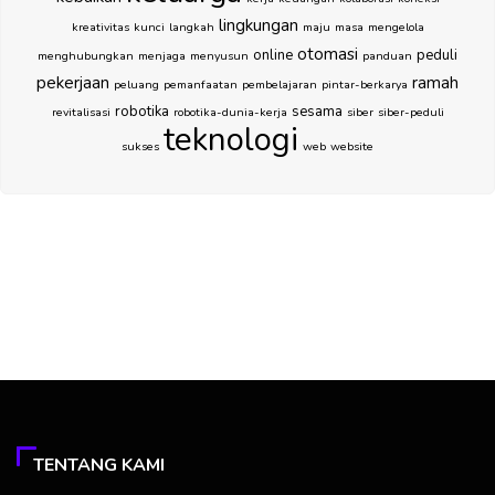
lingkungan
kreativitas
kunci
langkah
maju
masa
mengelola
otomasi
online
peduli
menghubungkan
menjaga
menyusun
panduan
pekerjaan
ramah
peluang
pemanfaatan
pembelajaran
pintar-berkarya
robotika
sesama
revitalisasi
robotika-dunia-kerja
siber
siber-peduli
teknologi
sukses
web
website
TENTANG KAMI