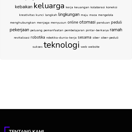
keluarga
kebaikan
kerja
keuangan
kolaborasi
koneksi
lingkungan
kreativitas
kunci
langkah
maju
masa
mengelola
otomasi
online
peduli
menghubungkan
menjaga
menyusun
panduan
pekerjaan
ramah
peluang
pemanfaatan
pembelajaran
pintar-berkarya
robotika
sesama
revitalisasi
robotika-dunia-kerja
siber
siber-peduli
teknologi
sukses
web
website
TENTANG KAMI