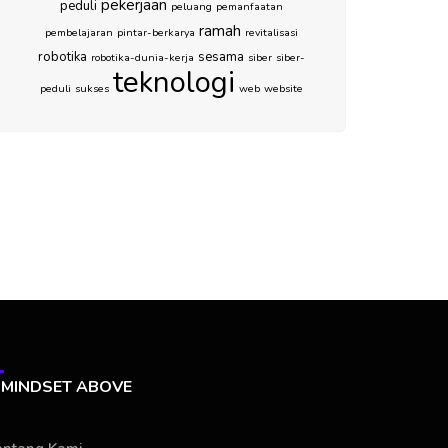
pekerjaan
peduli
peluang
pemanfaatan
ramah
pembelajaran
pintar-berkarya
revitalisasi
robotika
sesama
robotika-dunia-kerja
siber
siber-
teknologi
peduli
sukses
web
website
MINDSET ABOVE