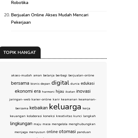
Robotika
Berjualan Online Akses Mudah Mencari
Pekerjaan
TOPIK HANGAT
akses-mudah
aman
belanja
berbagi
berjualan-online
digital
bersama
edukasi
bisnis
depan
dunia
ekonomi
era
inovasi
hijau
harmoni
ikatan
jaringan-web
karier-online
karir
keamanan
keamanan-
keluarga
kebaikan
bersama
kerja
keuangan
kolaborasi
koneksi
kreativitas
kunci
langkah
lingkungan
maju
masa
mengelola
menghubungkan
otomasi
online
menjaga
menyusun
panduan