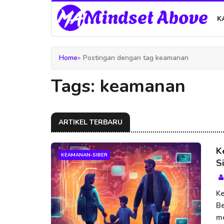
Mindset Above
K
Home
» Postingan dengan tag keamanan
Tags: keamanan
ARTIKEL TERBARU
K
KEAMANAN-SIBER
S
Ke
Be
me