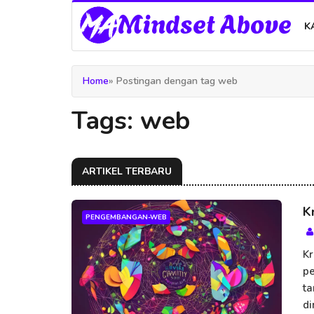
Mindset Above
K
Home
» Postingan dengan tag web
Tags: web
ARTIKEL TERBARU
K
PENGEMBANGAN-WEB
Kr
p
ta
di