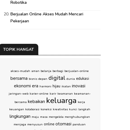
Robotika
Berjualan Online Akses Mudah Mencari
Pekerjaan
TOPIK HANGAT
akses-mudah
aman
belanja
berbagi
berjualan-online
digital
bersama
edukasi
bisnis
depan
dunia
ekonomi
era
inovasi
hijau
harmoni
ikatan
jaringan-web
karier-online
karir
keamanan
keamanan-
keluarga
kebaikan
bersama
kerja
keuangan
kolaborasi
koneksi
kreativitas
kunci
langkah
lingkungan
maju
masa
mengelola
menghubungkan
otomasi
online
menjaga
menyusun
panduan