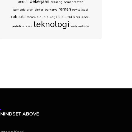
pekerjaan
peduli
peluang
pemanfaatan
ramah
pembelajaran
pintar-berkarya
revitalisasi
robotika
sesama
robotika-dunia-kerja
siber
siber-
teknologi
peduli
sukses
web
website
MINDSET ABOVE